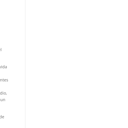
l
vida
antes
dio,
 un
 de