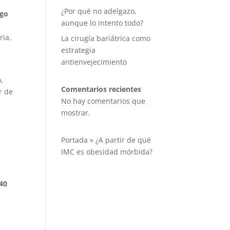
¿Por qué no adelgazo,
sgo
aunque lo intento todo?
ria,
La cirugía bariátrica como
estrategia
antienvejecimiento
,
Comentarios recientes
r de
No hay comentarios que
mostrar.
s
Portada
»
¿A partir de qué
IMC es obesidad mórbida?
 40