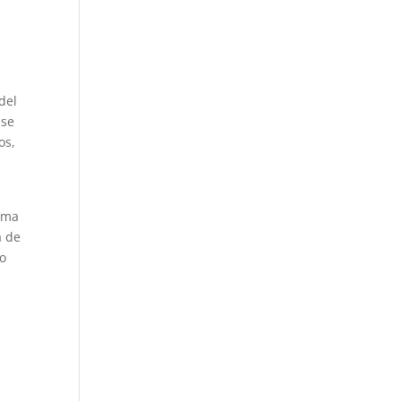
del
 se
os,
tima
á de
 o