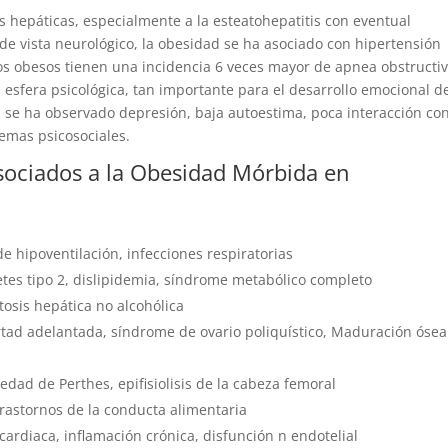
 hepáticas, especialmente a la esteatohepatitis con eventual
o de vista neurológico, la obesidad se ha asociado con hipertensión
os obesos tienen una incidencia 6 veces mayor de apnea obstructi
esfera psicológica, tan importante para el desarrollo emocional d
o, se ha observado depresión, baja autoestima, poca interacción co
emas psicosociales.
sociados a la Obesidad Mórbida en
e hipoventilación, infecciones respiratorias
etes tipo 2, dislipidemia, síndrome metabólico completo
eatosis hepática no alcohólica
tad adelantada, síndrome de ovario poliquístico, Maduración ósea
edad de Perthes, epifisiolisis de la cabeza femoral
trastornos de la conducta alimentaria
 cardiaca, inflamación crónica, disfunción n endotelial