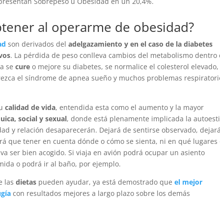
presentan Sobrepeso u Obesidad en un 20,4%.
btener al operarme de obesidad?
ad
son derivados del
adelgazamiento y en el caso de la diabetes
vos
. La pérdida de peso conlleva cambios del metabolismo dentro 
la se
cure
o mejore su diabetes, se normalice el colesterol elevado,
arezca el síndrome de apnea sueño y muchos problemas respiratori
su
calidad de vida
, entendida esta como el aumento y la mayor
quica, social y sexual
, donde está plenamente implicada la autoes
idad y relación desaparecerán. Dejará de sentirse observado, dejar
rá que tener en cuenta dónde o cómo se sienta, ni en qué lugares
 ser bien acogido. Si viaja en avión podrá ocupar un asiento
ida o podrá ir al baño, por ejemplo.
e las
dietas
pueden ayudar, ya está demostrado que
el mejor
ugía
con resultados mejores a largo plazo sobre los demás