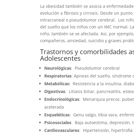
La obesidad también se asocia a enfermedades
evolución a fibrosis y cirrosis. Desde un punt
intracraneal o pseudotumor cerebral. Los niñ
del sueño que los niños con un IMC normal. La 
niño, también se ve afectada. Así, por ejempl
compañeros, ansiedad, suicidio y graves probl
Trastornos y comorbilidades a
Adolescentes
Neurológicas
: Pseudotumor cerebral
Respiratorias
: Apneas del sueño, síndrome d
Metabólicas:
Resistencia a la insulina, diab
Digestivas
: Litiasis biliar, pancreatitis, est
Endocrinológicas
: Menarquia precoz, puber
acelerada
Esqueléticas
: Genu valgo, tibia vara, enferm
Psicosociales
: Baja autoestima, depresión, 
Cardiovasculares
: Hipertensión, hipertrofia