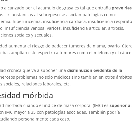
o alcanzado por el acumulo de grasa es tal que entraña
grave rie
as circunstancias al sobrepeso se asocian patologías como:
lemia, hiperuricemia, insuficiencia cardiaca, insuficiencia respirato
nsuficiencia venosa, varices, insuficiencia articular, artrosis,
aciones sociales y sexuales.
dad aumenta el riesgo de padecer tumores de mama, ovario, útero
uebas amplían este espectro a tumores como el mieloma y el cánce
dad crónica que va a suponer una
disminución evidente de la
merosos problemas no solo médicos sino también en otros ámbito
 sociales, relaciones laborales, etc.
esidad mórbida
d mórbida cuando el índice de masa corporal (IMC) es
superior a
 con IMC mayor a 35 con patologías asociadas. También podría
studiando personalmente cada caso.