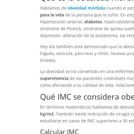
Hablamos de
obesidad mórbida
cuando el pes
para la vida
de la persona que lo sufre. En est
Hipertensión arterial,
diabetes
, hipercolestero
síndrome de Picwick, síndrome de apnea-sueño, i
depresión, alteración de la autoestima, las rel
Hoy día también está demostrado que la obesi
hígado, vesícula, páncreas y riñón. Nuevas pr
tiroides.
La obesidad se ha convertido en una enferme
supervivencia
de los pacientes creándoles nu
como afectando a su calidad de vida, relaciones
Qué IMC se considera ob
En términos matemáticos hablamos de obesida
kg/m2
. También existe indicación de cirugía
estudiarse en casos de IMC superiores a 30 e
Calcular IMC