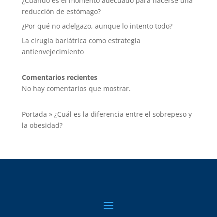
¿Cuándo es el momento adecuado para hacerse una
reducción de estómago?
¿Por qué no adelgazo, aunque lo intento todo?
La cirugía bariátrica como estrategia
antienvejecimiento
Comentarios recientes
No hay comentarios que mostrar.
Portada
»
¿Cuál es la diferencia entre el sobrepeso y
la obesidad?