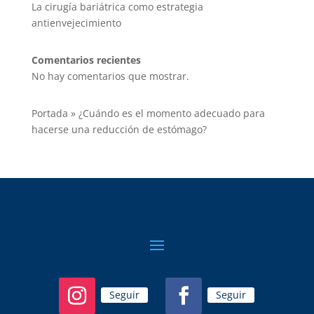
La cirugía bariátrica como estrategia
antienvejecimiento
Comentarios recientes
No hay comentarios que mostrar.
Portada
»
¿Cuándo es el momento adecuado para
hacerse una reducción de estómago?
Seguir
Seguir